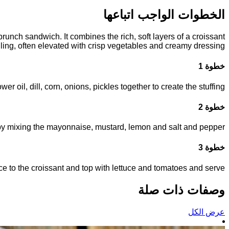
الخطوات الواجب اتباعها
runch sandwich. It combines the rich, soft layers of a croissant
filling, often elevated with crisp vegetables and creamy dressing.
خطوة 1
r oil, dill, corn, onions, pickles together to create the stuffing
خطوة 2
y mixing the mayonnaise, mustard, lemon and salt and pepper
خطوة 3
ce to the croissant and top with lettuce and tomatoes and serve!
وصفات ذات صلة
عرض الكل