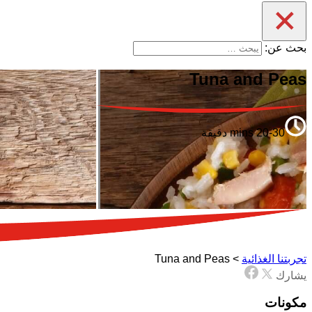
بحث عن:
Tuna and Peas
20-30 mins دقيقة
تجربتنا الغذائية
>
Tuna and Peas
يشارك
مكونات