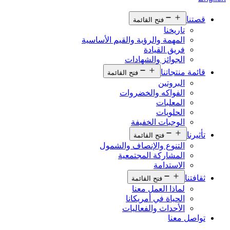
قصتنا
فتح القائمة
تاريخنا
المهمة والرؤية والقيم الأساسية
فريق القيادة
الجوائز والشهادات
قائمة منتجاتنا
فتح القائمة
البروتين
الفواكه والخضروات
المعلبات
الحلويات
الوجبات الخفيفة
تأثيرنا
فتح القائمة
التنوع والإنصاف والشمول
المشاركة المجتمعية
الاستدامة
ثقافتنا
فتح القائمة
لماذا العمل معنا
الحياة في أمريكانا
الأحداث والفعاليات
تواصل معنا